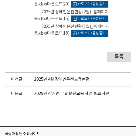
건
용.xlsx
(다운로드:20)
바로보기/음성듣기
뷰
뷰
뷰
의
어
어
어
료
2025년 장애인운전현황(2월)_홈페이지
센
로
로
로
용.xlsx
(다운로드:15)
바로보기/음성듣기
터
로
2025년 장애인운전현황(1월)_홈페이지
고
용.xlsx
(다운로드:18)
바로보기/음성듣기
목록
이전글
2025년 4월 장애인운전교육현황
다음글
2025년 장애인 무료 운전교육 사업 홍보 자료
국립재활원 주요사이트