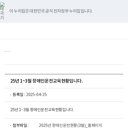
바
너
유
블
인
페
홈
로
비
튜
로
스
이
가
767px
브
그
타
스
이 누리집은 대한민국 공식 전자정부 누리집입니다.
기
이
그
북
메
하
램
뉴
전
통
(책
체
합
임
메
검
운
뉴
색
영
기
관)
보
건
복
지
부
국
25년 1~3월 장애인운전교육현황입니다.
립
재
활
등록일 :
2025-04-25
원
중
앙
25년 1~3월 장애인운전교육현황입니다.
장
애
인
파
파
파
보
첨부파일 :
2025년 장애인운전현황(3월)_홈페이지
일
일
일