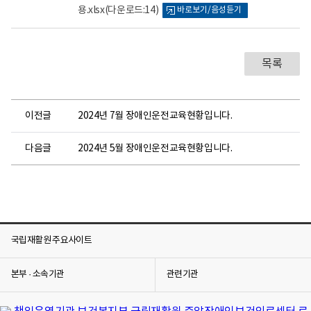
건
용.xlsx
(다운로드:14)
바로보기/음성듣기
뷰
의
어
료
센
로
터
로
목록
고
이전글
2024년 7월 장애인운전교육현황입니다.
다음글
2024년 5월 장애인운전교육현황입니다.
국립재활원 주요사이트
본부 · 소속기관
관련기관