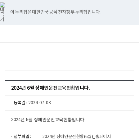
바
너
유
블
인
페
홈
로
비
튜
로
스
이
가
767px
브
그
타
스
이 누리집은 대한민국 공식 전자정부 누리집입니다.
기
이
그
북
메
하
램
뉴
전
통
(책
체
합
임
메
검
운
뉴
색
영
기
관)
보
건
복
지
부
국
2024년 6월 장애인운전교육현황입니다.
립
재
활
등록일 :
2024-07-03
원
중
앙
2024년 5월 장애인운전교육현황입니다.
장
애
인
파
보
첨부파일 :
2024년 장애인운전현황(6월)_홈페이지
일