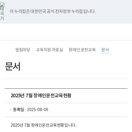
바
너
유
블
인
페
홈
로
비
튜
로
스
이
가
767px
브
그
타
스
이 누리집은 대한민국 공식 전자정부 누리집입니다.
기
이
그
북
메
하
램
뉴
전
통
(책
체
합
임
메
검
운
뉴
색
영
기
알림마당
교육지원 자료실
장애인 운전교육
문서
관)
보
건
문서
복
지
부
국
립
재
2025년 7월 장애인운전교육현황
활
원
중
등록일 :
2025-08-06
앙
장
애
인
2025년 7월 장애인운전교육현황입니다.
보