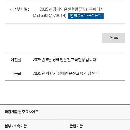
건
파
의
첨부파일 :
2025년 장애인운전현황(7월)_홈페이지
일
료
용.xlsx
센
(다운로드:14)
바로보기/음성듣기
뷰
터
어
로
로
고
목록
이전글
2025년 8월 장애인운전교육현황입니다.
다음글
2025년 하반기 장애인운전교육 신청 안내
국립재활원 주요사이트
본부 · 소속기관
관련기관