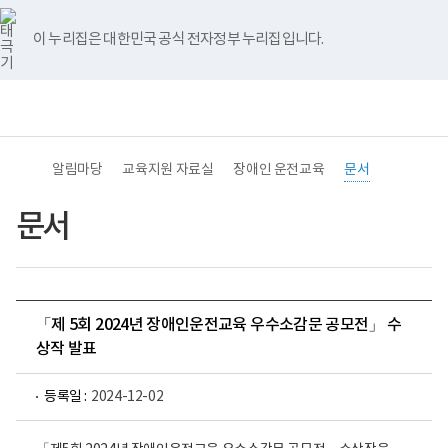
바
너
유
블
인
페
홈
로
비
튜
로
스
이
가
767px
브
그
타
스
이 누리집은 대한민국 공식 전자정부 누리집입니다.
기
이
그
북
메
하
램
뉴
전
통
(책
체
합
임
메
검
운
뉴
색
영
기
알림마당
교육지원 자료실
장애인 운전교육
문서
관)
보
건
문서
복
지
부
국
립
재
「제 5회 2024년 장애인운전교육 우수소감문 공모전」 수
활
원
상작 발표
중
앙
장
등록일 :
2024-12-02
애
인
보