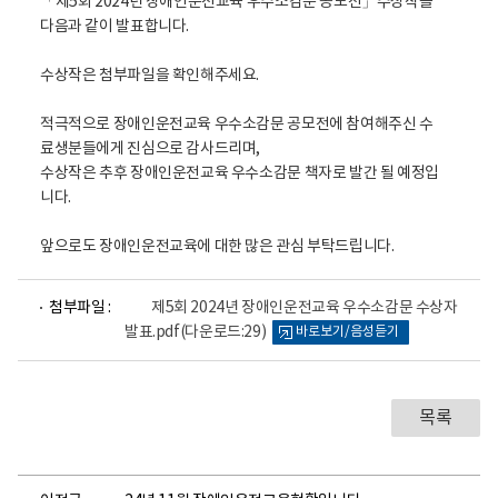
「제5회 2024년 장애인운전교육 우수소감문 공모전」수상작을
건
의
다음과 같이 발표합니다.
료
센
수상작은 첨부파일을 확인해주세요.
터
로
고
적극적으로 장애인운전교육 우수소감문 공모전에 참여해주신 수
료생분들에게 진심으로 감사드리며,
수상작은 추후 장애인운전교육 우수소감문 책자로 발간 될 예정입
니다.
앞으로도 장애인운전교육에 대한 많은 관심 부탁드립니다.
파
첨부파일 :
제5회 2024년 장애인운전교육 우수소감문 수상자
일
발표.pdf
(다운로드:29)
바로보기/음성듣기
뷰
어
로
목록