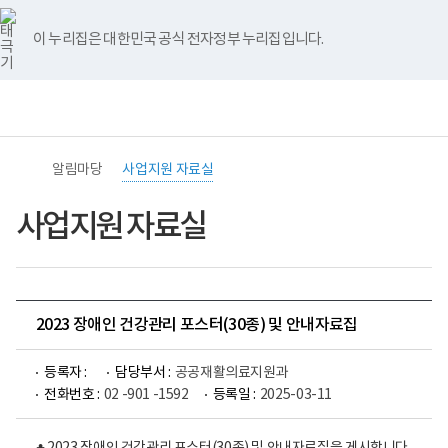
바
너
유
블
인
페
홈
로
비
튜
로
스
이
가
767px
브
그
타
스
이 누리집은 대한민국 공식 전자정부 누리집입니다.
기
이
그
북
메
하
램
뉴
전
통
(책
체
합
임
메
검
운
뉴
색
영
기
알림마당
사업지원 자료실
관)
보
건
사업지원 자료실
복
지
부
국
립
재
2023 장애인 건강관리 포스터(30종) 및 안내자료집
활
원
중
등록자 :
담당부서 :
공공재활의료지원과
앙
장
전화번호 :
02 -901 -1592
등록일 :
2025-03-11
애
인
보