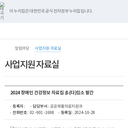
바
너
유
블
인
페
홈
로
비
튜
로
스
이
가
767px
브
그
타
스
이 누리집은 대한민국 공식 전자정부 누리집입니다.
기
이
그
북
메
하
램
뉴
전
통
(책
체
합
임
메
검
운
뉴
색
영
기
알림마당
사업지원 자료실
관)
보
건
사업지원 자료실
복
지
부
국
립
재
2024 장애인 건강정보 자료집 多(다)있소 발간
활
원
중
등록자 :
담당부서 :
공공재활의료지원과
앙
장
전화번호 :
02 -901 -1698
등록일 :
2024-10-28
애
인
보