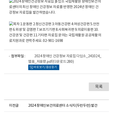
건
의
료
센
터
로
고
파
첨부파일 :
2024 장애인 건강정보 자료집 다있소_241024_
일
웹용_저용량.pdf
(다운로드:280)
뷰
바로보기/음성듣기
어
로
목록
이전글
2024 장애인보건의료센터 소식지(두런두런) 발간