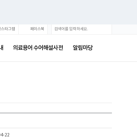
통
검
인스타그램
페이스북
합
색
검
색
내
의료용어 수어해설사전
알림마당
04-22