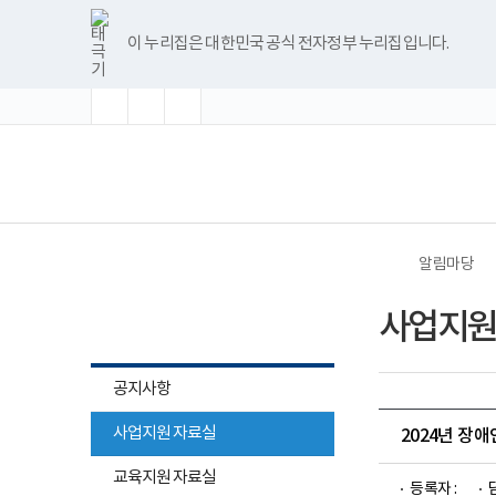
바
글
글
글
너
한
파
pdf
플
유
블
인
페
홈
로
자
자
자
비
글
워
뷰
래
튜
로
스
이
가
크
크
크
1180px
뷰
포
어
시
브
그
타
스
이 누리집은 대한민국 공식 전자정부 누리집입니다.
기
기
기
기
이
어
인
프
뷰
그
북
메
확
초
축
상
프
트
로
어
램
뉴
대
기
소
로
뷰
그
프
화
그
어
램
로
램
프
다
그
(책
전
다
로
운
램
임
체
운
그
로
다
운
메
로
램
드
운
영
뉴
드
다
로
기
운
드
관)
로
보
드
건
알림마당
복
지
알림마당
부
사업지원
국
립
재
활
공지사항
원
중
사업지원 자료실
앙
2024년 장
장
하위메뉴
애
교육지원 자료실
인
등록자 :
목록