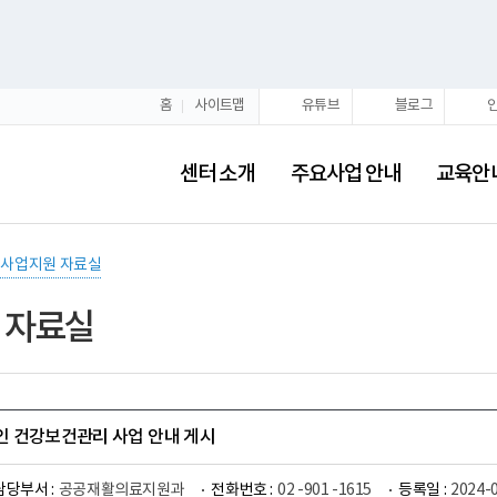
홈
사이트맵
유튜브
블로그
센터 소개
주요사업 안내
교육안
사업지원 자료실
 자료실
애인 건강보건관리 사업 안내 게시
담당부서 :
공공재활의료지원과
전화번호 :
02 -901 -1615
등록일 :
2024-