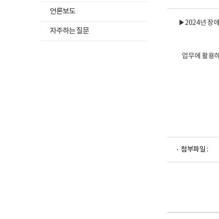
보
열기
언론보도
건
의
▶2024년 장
료
자주하는 질문
센
터
로
업무에 활용하
고
파
첨부파일 :
일
뷰
어
로