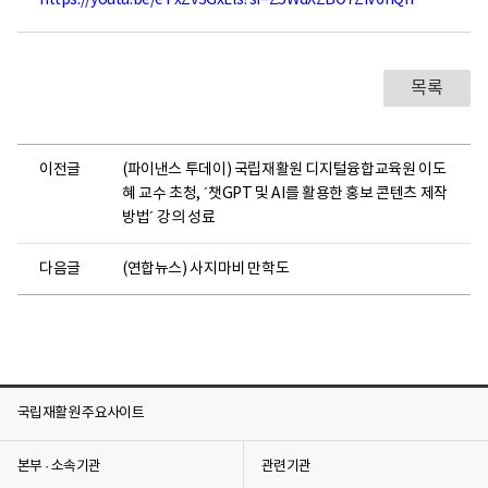
https://youtu.be/eTxZv3GxLls?si=Z5WdXZBO7ZiV6nQn
건
의
료
센
터
목록
로
고
이전글
(파이낸스 투데이) 국립재활원 디지털융합교육원 이도
혜 교수 초청, ´챗GPT 및 AI를 활용한 홍보 콘텐츠 제작
방법´ 강의 성료
다음글
(연합뉴스) 사지마비 만학도
국립재활원 주요사이트
본부 · 소속기관
관련기관