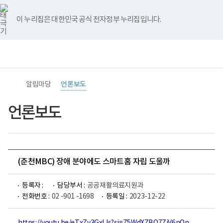
바
너
유
블
인
페
홈
로
비
튜
로
스
이
가
767px
브
그
타
스
이 누리집은 대한민국 공식 전자정부 누리집입니다.
기
이
그
북
메
하
램
뉴
전
통
(책
체
합
임
메
검
운
뉴
색
영
기
알림마당
언론보도
관)
보
건
언론보도
복
지
부
국
립
재
(춘천MBC) 장애 분야에도 스마트홈 자립 도울까
활
원
중
등록자 :
담당부서 :
공공재활의료지원과
앙
장
전화번호 :
02 -901 -1698
등록일 :
2023-12-22
애
인
보