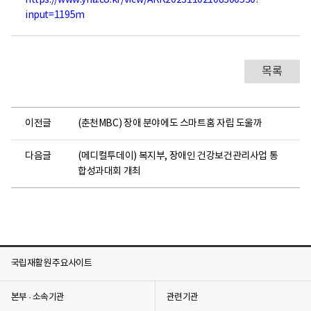
https://www.yna.co.kr/view/AKR20231102108300530?
건
input=1195m
의
료
센
터
로
목록
고
이전글
(춘천MBC) 장애 분야에도 스마트홈 자립 도울까
다음글
(메디컬투데이) 복지부, 장애인 건강보건관리사업 통
합성과대회 개최
국립재활원 주요사이트
본부 · 소속기관
관련기관