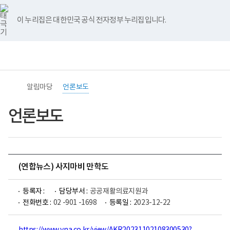
바
너
유
블
인
페
홈
로
비
튜
로
스
이
가
767px
브
그
타
스
이 누리집은 대한민국 공식 전자정부 누리집입니다.
기
이
그
북
메
하
램
뉴
전
통
(책
체
합
임
메
검
운
뉴
색
영
기
알림마당
언론보도
관)
보
건
언론보도
복
지
부
국
립
재
(연합뉴스) 사지마비 만학도
활
원
중
등록자 :
담당부서 :
공공재활의료지원과
앙
장
전화번호 :
02 -901 -1698
등록일 :
2023-12-22
애
인
보