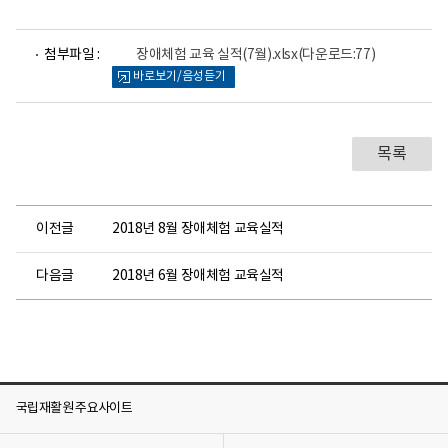
건
의
료
파
첨부파일 :
센
장애체험 교육 실적(7월).xlsx
(다운로드:77)
일
터
바로보기/음성듣기
뷰
로
어
고
로
목록
이전글
2018년 8월 장애체험 교육실적
다음글
2018년 6월 장애체험 교육실적
국립재활원 주요사이트