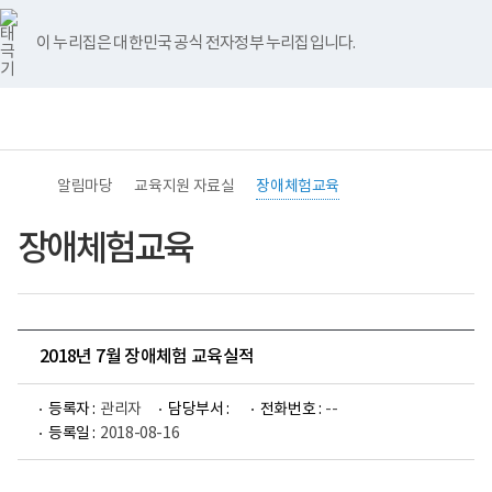
바
너
유
블
인
페
홈
로
비
튜
로
스
이
가
767px
브
그
타
스
이 누리집은 대한민국 공식 전자정부 누리집입니다.
기
이
그
북
메
하
램
뉴
전
통
(책
체
합
임
메
검
운
뉴
색
영
기
알림마당
교육지원 자료실
장애체험교육
관)
보
건
장애체험교육
복
지
부
국
립
재
2018년 7월 장애체험 교육실적
활
원
중
등록자 :
관리자
담당부서 :
전화번호 :
--
앙
장
등록일 :
2018-08-16
애
인
보