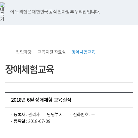
바
너
유
블
인
페
홈
로
비
튜
로
스
이
가
767px
브
그
타
스
이 누리집은 대한민국 공식 전자정부 누리집입니다.
기
이
그
북
메
하
램
뉴
전
통
(책
체
합
임
메
검
운
뉴
색
영
기
알림마당
교육지원 자료실
장애체험교육
관)
보
건
장애체험교육
복
지
부
국
립
재
2018년 6월 장애체험 교육실적
활
원
중
등록자 :
관리자
담당부서 :
전화번호 :
--
앙
장
등록일 :
2018-07-09
애
인
보