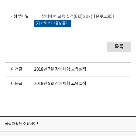
건
의
료
파
첨부파일 :
센
장애체험 교육 실적(6월).xlsx
(다운로드:95)
일
터
바로보기/음성듣기
뷰
로
어
고
로
목록
이전글
2018년 7월 장애체험 교육실적
다음글
2018년 5월 장애체험 교육실적
국립재활원 주요사이트