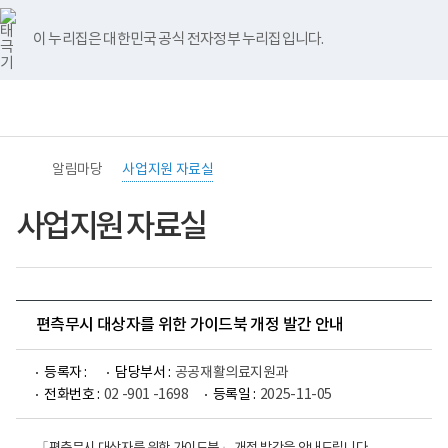
바
너
유
블
인
페
홈
로
비
튜
로
스
이
가
767px
브
그
타
스
이 누리집은 대한민국 공식 전자정부 누리집입니다.
기
이
그
북
메
하
램
뉴
전
통
(책
체
합
임
메
검
운
뉴
색
영
기
알림마당
사업지원 자료실
관)
보
건
사업지원 자료실
복
지
부
국
립
재
편측무시 대상자를 위한 가이드북 개정 발간 안내
활
원
중
등록자 :
담당부서 :
공공재활의료지원과
앙
장
전화번호 :
02 -901 -1698
등록일 :
2025-11-05
애
인
보