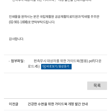
「편측무시 대상자를 위한 가이드북」 개정 발간을 안내드립니다.
건
의
료
센
인쇄물을 원하시는 분은 국립재활원 공공재활의료지원과 박새별 주무관
터
로
(02-901-1698)로 연락부탁드립니다.
고
감사합니다.
파
첨부파일 :
편측무시 대상자를 위한 가이드북(웹용).pdf
(다운
일
로드:45)
바로보기/음성듣기
뷰
어
로
목록
이전글
건강한 수면을 위한 가이드북 개정 발간 안내