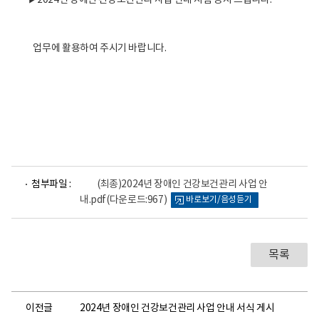
▶2024년 장애인 건강보건관리 사업 안내 지침 공지 드립니다.
건
의
료
센
업무에 활용하여 주시기 바랍니다.
터
로
고
파
첨부파일 :
(최종)2024년 장애인 건강보건관리 사업 안
일
내.pdf
(다운로드:967)
바로보기/음성듣기
뷰
어
로
목록
이전글
2024년 장애인 건강보건관리 사업 안내 서식 게시