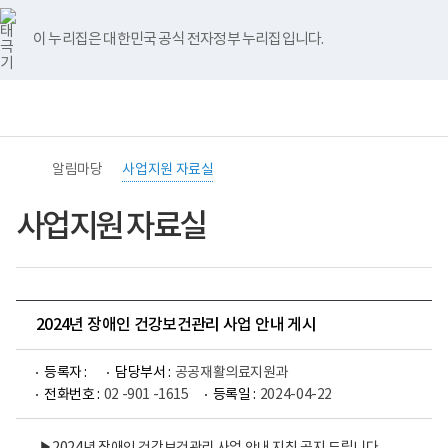
바
너
유
블
인
페
홈
로
비
튜
로
스
이
가
767px
브
그
타
스
이 누리집은 대한민국 공식 전자정부 누리집입니다.
기
이
그
북
메
하
램
뉴
전
통
(책
체
합
임
메
검
운
뉴
색
영
기
알림마당
사업지원 자료실
관)
보
건
사업지원 자료실
복
지
부
국
립
재
2024년 장애인 건강보건관리 사업 안내 게시
활
원
중
등록자 :
담당부서 :
공공재활의료지원과
앙
장
전화번호 :
02 -901 -1615
등록일 :
2024-04-22
애
인
보