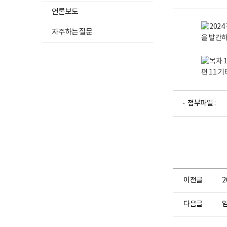
보
열기
언론보도
건
의
료
자주하는 질문
센
터
로
고
파
첨부파일 :
일
뷰
어
로
이전글
다음글