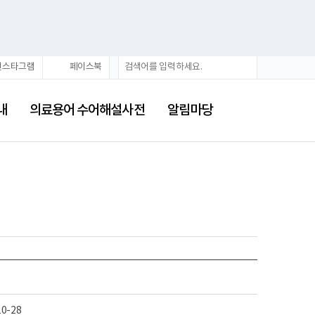
통
검
인스타그램
페이스북
합
색
검
색
내
의료용어 수어해설사전
알림마당
10-28