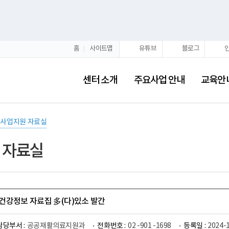
홈
사이트맵
유튜브
블로그
센터 소개
주요사업 안내
교육안
사업지원 자료실
 자료실
인 건강정보 자료집 多(다)있소 발간
담당부서 :
공공재활의료지원과
전화번호 :
02 -901 -1698
등록일 :
2024-