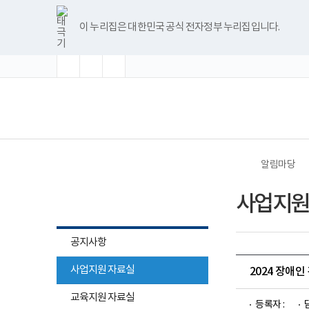
바
글
글
글
너
한
파
pdf
플
유
블
인
페
홈
로
자
자
자
비
글
워
뷰
래
튜
로
스
이
가
크
크
크
1180px
뷰
포
어
시
브
그
타
스
이 누리집은 대한민국 공식 전자정부 누리집입니다.
기
기
기
기
이
어
인
프
뷰
그
북
메
확
초
축
상
프
트
로
어
램
뉴
대
기
소
로
뷰
그
프
화
그
어
램
로
램
프
다
그
(책
전
다
로
운
램
임
체
운
그
로
다
운
메
로
램
드
운
영
뉴
드
다
로
기
운
드
관)
로
보
드
건
알림마당
복
지
알림마당
부
사업지원
국
립
재
활
공지사항
원
중
사업지원 자료실
앙
2024 장애
장
하위메뉴
애
교육지원 자료실
인
등록자 :
목록