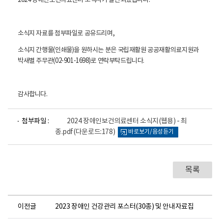
2024 장애인보건의료센터 소식지가 발간되었습니다.
건
의
료
센
소식지 자료를 첨부파일로 공유드리며,
터
로
소식지 간행물(인쇄물)을 원하시는 분은 국립재활원 공공재활의료지원과
고
박새별 주무관(02-901-1698)로 연락부탁드립니
다.
감사합니다.
파
첨부파일 :
2024 장애인보건의료센터 소식지(웹용) - 최
일
종.pdf
(다운로드:178)
바로보기/음성듣기
뷰
어
로
목록
이전글
2023 장애인 건강관리 포스터(30종) 및 안내자료집