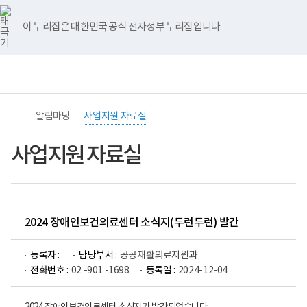
바
너
유
블
인
페
홈
로
비
튜
로
스
이
가
767px
브
그
타
스
이 누리집은 대한민국 공식 전자정부 누리집입니다.
기
이
그
북
메
하
램
뉴
전
통
(책
체
합
임
메
검
운
뉴
색
영
기
알림마당
사업지원 자료실
관)
보
건
사업지원 자료실
복
지
부
국
립
재
2024 장애인보건의료센터 소식지(두런두런) 발간
활
원
중
등록자 :
담당부서 :
공공재활의료지원과
앙
장
전화번호 :
02 -901 -1698
등록일 :
2024-12-04
애
인
보