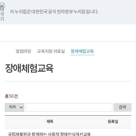
바
너
장
유
블
인
페
홈
로
비
애
튜
로
스
이
가
767px
체
브
그
타
스
이 누리집은 대한민국 공식 전자정부 누리집입니다.
기
이
험
그
북
메
하
교
램
뉴
육
전
통
게
(책
체
합
시
임
메
검
물
운
뉴
색
목
영
록
기
알림마당
교육지원 자료실
장애체험교육
-
관)
번
보
호,
건
장애체험교육
제
복
목,
지
작
부
성
국
자,
립
등
재
총
50
건
록
활
일,
원
첨
중
부,
앙
조
장
제목
등록일
회
애
수
인
내
보
국립재활원과 함께하는 사회적 장애인식개선교육