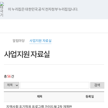
바
너
사
유
블
인
페
홈
로
비
업
튜
로
스
이
가
767px
지
브
그
타
스
이 누리집은 대한민국 공식 전자정부 누리집입니다.
기
이
원
그
북
메
하
자
램
뉴
료
전
통
실
(책
체
합
게
임
메
검
시
운
뉴
색
물
영
목
기
알림마당
사업지원 자료실
록
관)
-
보
번
건
사업지원 자료실
호,
복
제
지
목,
부
작
국
성
립
자,
재
총
56
건
등
활
록
원
일,
중
첨
앙
부,
장
제목
등록일
조
애
회
인
수
보
지역사회 조기적응 프로그램 가이드북 2차 개정판