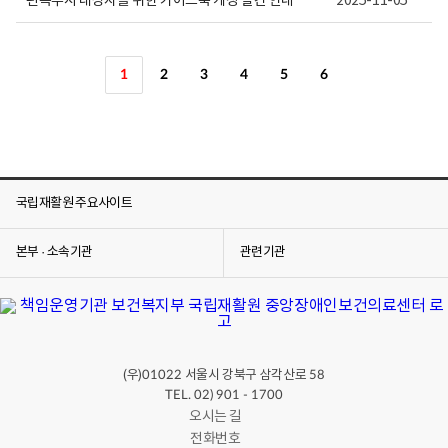
편측무시 대상자를 위한 가이드북 개정 발간 안내
2025-11-05
1
2
3
4
5
6
국립재활원 주요사이트
본부 · 소속기관
관련기관
(우)
서울시 강북구 삼각산로
01022
58
TEL. 02) 901 - 1700
오시는 길
전화번호