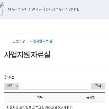
바
너
사
유
블
인
페
홈
로
비
업
튜
로
스
이
가
767px
지
브
그
타
스
이 누리집은 대한민국 공식 전자정부 누리집입니다.
기
이
원
그
북
메
하
자
램
뉴
료
전
통
실
(책
체
합
게
임
메
검
시
운
뉴
색
물
영
목
기
알림마당
사업지원 자료실
록
관)
-
보
번
건
사업지원 자료실
호,
복
제
지
목,
부
작
국
성
립
자,
재
총
56
건
등
활
록
원
일,
중
첨
앙
부,
장
제목
등록일
조
애
회
인
수
보
지역사회 조기적응 프로그램 가이드북 2차 개정판