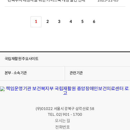
편측무시 대상자를 위한 가이드북 개정 발간 안내
2025-11-05
1
2
3
4
5
6
국립재활원 주요사이트
본부 · 소속기관
관련기관
(우)
서울시 강북구 삼각산로
01022
58
TEL. 02) 901 - 1700
오시는 길
전화번호