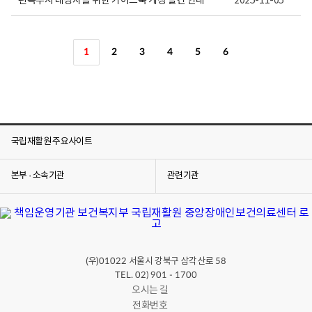
편측무시 대상자를 위한 가이드북 개정 발간 안내
2025-11-05
1
2
3
4
5
6
국립재활원 주요사이트
본부 · 소속기관
관련기관
(우)
서울시 강북구 삼각산로
01022
58
TEL. 02) 901 - 1700
오시는 길
전화번호