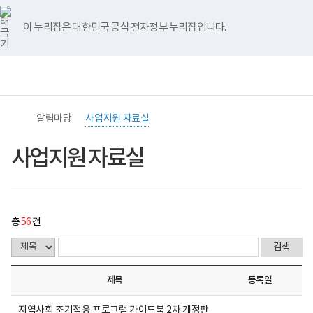
바
너
사
유
블
인
페
홈
로
비
업
튜
로
스
이
가
767px
지
브
그
타
스
이 누리집은 대한민국 공식 전자정부 누리집입니다.
기
이
원
그
북
메
하
자
램
뉴
료
전
통
실
(책
체
합
게
임
메
검
시
운
뉴
색
물
영
목
기
알림마당
사업지원 자료실
록
관)
-
보
번
건
사업지원 자료실
호,
복
제
지
목,
부
작
국
성
립
자,
재
총
56
건
등
활
록
원
일,
중
첨
앙
부,
장
제목
등록일
조
애
회
인
수
보
지역사회 조기적응 프로그램 가이드북 2차 개정판