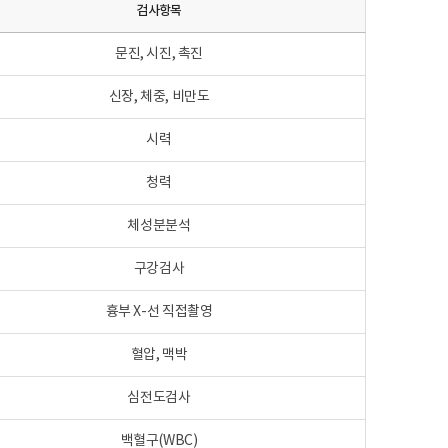
검사항목
문진, 시진, 촉진
신장, 체중, 비만도
시력
청력
체성분분석
구강검사
흉부 X-선 직접촬영
혈압, 맥박
심전도검사
백혈구(WBC)