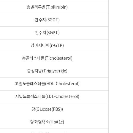
총빌리루빈(T.bilirubin)
간수치(SGOT)
간수치(SGPT)
감마지티피(r-GTP)
총콜레스테롤(T.cholesterol)
중성지방(Triglyceride)
고밀도콜레스테롤(HDL-Cholesterol)
저밀도콜레스테롤(LDL-Cholesterol)
당(Glucose(FBS))
당화혈색소(HbA1c)