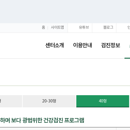
홈
사이트맵
유튜브
블로그
선
택
센터소개
이용안내
검진정보
됨
형
20-30형
40형
하며 보다 광범위한 건강검진 프로그램