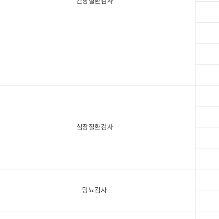
간장질환검사
심장질환검사
당뇨검사