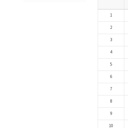
목
검
을
진
설
센
1
명
터
합
로
니
고
2
다.
3
4
5
6
7
8
9
10