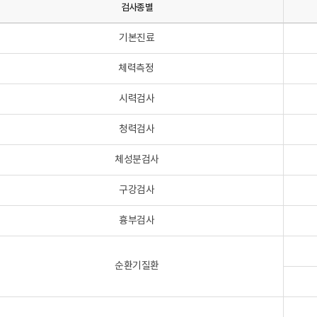
검사종별
기본진료
체력측정
시력검사
청력검사
체성분검사
구강검사
흉부검사
순환기질환