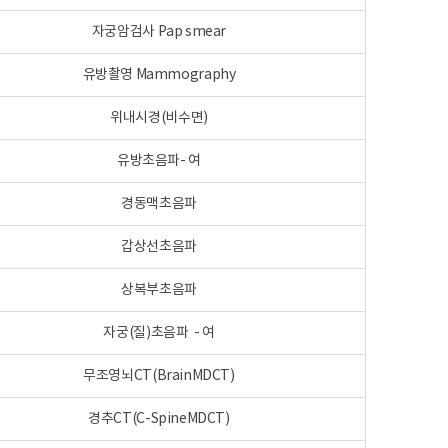
자궁암검사 Pap smear
유방촬영 Mammography
위내시경(비수면)
유방초음파- 여
경동맥초음파
갑상선초음파
상복부초음파
자궁(질)초음파 - 여
무조영뇌CT(BrainMDCT)
경추CT(C-SpineMDCT)