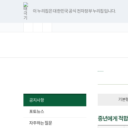
바
글
글
글
너
본
40
본
한
파
pdf
유
블
인
페
홈
로
자
자
자
비
문
형
문
글
워
뷰
튜
로
스
이
가
크
크
크
1180px
시
-
종
뷰
포
어
브
그
타
스
이 누리집은 대한민국 공식 전자정부 누리집입니다.
기
기
기
기
이
작
40
료
어
인
프
그
북
메
확
초
축
상
대
프
트
로
램
뉴
대
기
소
의
로
뷰
그
화
건
그
어
램
강
램
프
다
책
전
검
다
로
운
임
체
진
운
그
로
운
메
및
로
램
드
영
뉴
광
드
다
기
범
운
관
위
로
보
한
드
건
건
복
강
지
소식알림
검
부
진
국
시
립
의
재
검
선
활
기본
공지사항
사
원
택
종
장
됨
별,
포토뉴스
애
검
인
중년에게 적합
사
건
자주하는 질문
항
강