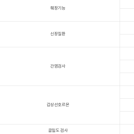
췌장기능
신장질환
간염검사
갑상선호르몬
골밀도 검사