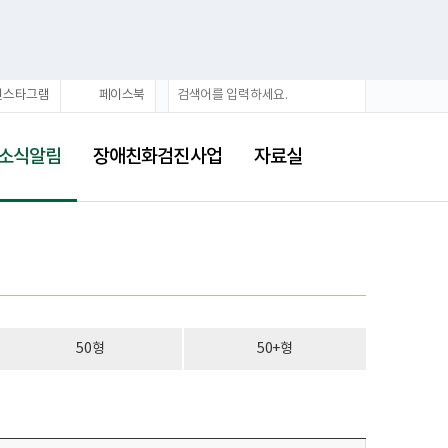
검
검
인스타그램
페이스북
색
색
어
소식알림
장애친화검진사업
자료실
50형
50+형