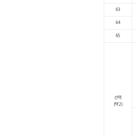
63
64
65
선택
(택2)