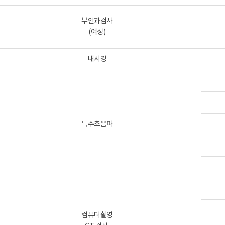
부인과검사
(여성)
내시경
특수초음파
컴퓨터촬영