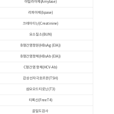
아밀라아제(Amylase)
리파아제(lipase)
크레아티닌(Creatinine)
요소질소(BUN)
B형간염항원(HBsAg (EIA))
B형간염항체(HBsAb (EIA))
C형간염 항체(HCV-Ab)
갑상선자극호르몬(TSH)
삼요오드티로닌(T3)
티록신(FreeT4)
골밀도검사