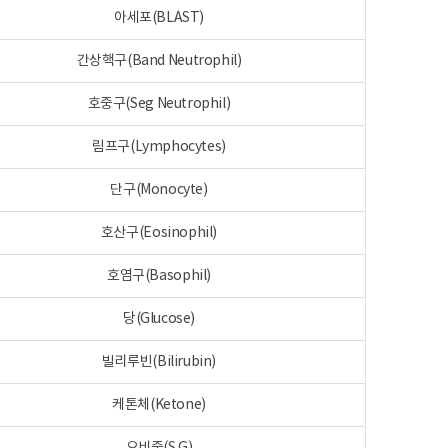
아세포(BLAST)
간상핵구(Band Neutrophil)
호중구(Seg Neutrophil)
림프구(Lymphocytes)
단구(Monocyte)
호산구(Eosinophil)
호염구(Basophil)
당(Glucose)
빌리루빈(Bilirubin)
케톤체(Ketone)