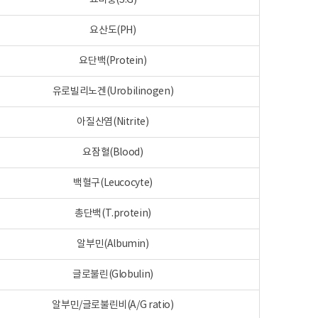
요비중(S.G)
요산도(PH)
요단백(Protein)
유로빌리노겐(Urobilinogen)
아질산염(Nitrite)
요잠혈(Blood)
백혈구(Leucocyte)
총단백(T.protein)
알부민(Albumin)
글로불린(Globulin)
알부민/글로불린비(A/G ratio)