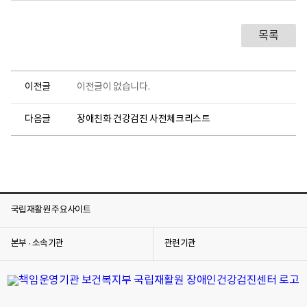
강
진
검
센
진
터
센
로
목록
터
고
견
학
안
이전글
이전글이 없습니다.
내
단
다음글
장애친화 건강검진 사전체크리스트
체
·
기
관
견
학
국립재활원 주요사이트
안
내
요
본부 · 소속기관
관련기관
일
:
첫
째
주