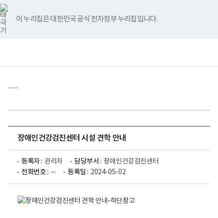
바
너
유
블
인
페
홈
로
비
튜
로
스
이
가
767px
브
그
타
스
이 누리집은 대한민국 공식 전자정부 누리집입니다.
기
이
그
북
메
하
램
뉴
책
전
통
임
체
합
운
메
검
영
뉴
색
기
관
보
건
복
지
부
국
장애인건강검진센터 시설 견학 안내
립
재
활
등록자 :
관리자
담당부서 :
장애인건강검진센터
원
전화번호 :
--
장
등록일 :
2024-05-02
애
장
인
애
건
인
강
건
검