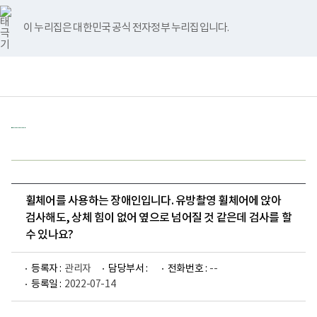
바
너
유
블
인
페
홈
로
비
튜
로
스
이
가
767px
브
그
타
스
이 누리집은 대한민국 공식 전자정부 누리집입니다.
기
이
그
북
메
하
램
뉴
책
전
통
임
체
합
운
메
검
영
뉴
색
기
관
보
건
복
지
부
국
휠체어를 사용하는 장애인입니다. 유방촬영 휠체어에 앉아
립
재
검사해도, 상체 힘이 없어 옆으로 넘어질 것 같은데 검사를 할
활
수 있나요?
원
장
애
등록자 :
관리자
담당부서 :
전화번호 :
--
인
등록일 :
2022-07-14
건
강
검